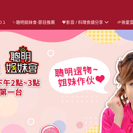
.1
✨聰明姐妹會-節目推薦
💖影音 / 料理食譜分享
🌱揪愛