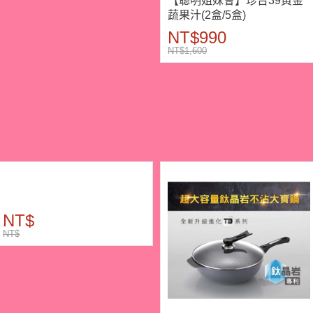
【聰明姐妹會】珍台39黃金
蔬果汁(2盒/5盒)
NT$990
NT$1,600
NT$
NT$