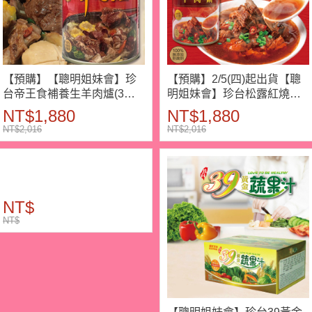
【預購】【聰明姐妹會】珍
【預購】2/5(四)起出貨【聰
台帝王食補養生羊肉爐(3罐/6
明姐妹會】珍台松露紅燒牛
罐)
肉鍋(3罐/6罐)
NT$1,880
NT$1,880
NT$2,016
NT$2,016
NT$
NT$