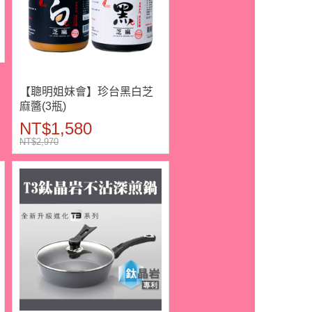
【聰明姐妹會】珍台黑白芝
麻醬(3瓶)
NT$1,580
NT$2,970