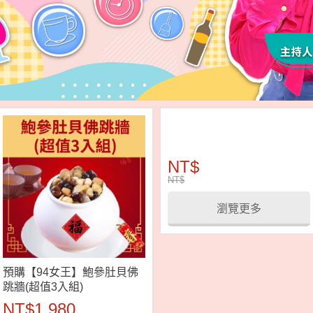
NT$
NT$
瀏覽更多
預購【94女王】鮑參肚貝佛
跳牆(超值3入組)
NT$1,980