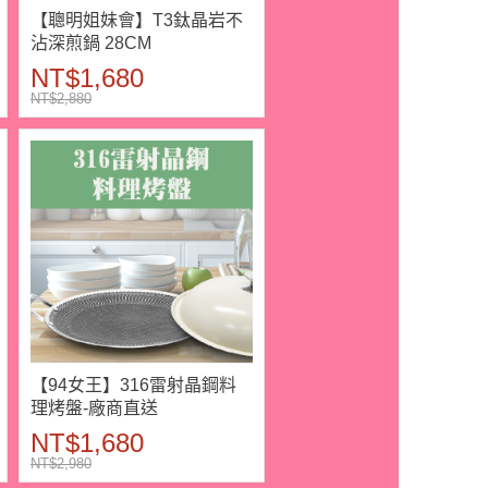
【聰明姐妹會】T3鈦晶岩不
沾深煎鍋 28CM
NT$1,680
NT$2,880
【94女王】316雷射晶鋼料
理烤盤-廠商直送
NT$1,680
NT$2,980