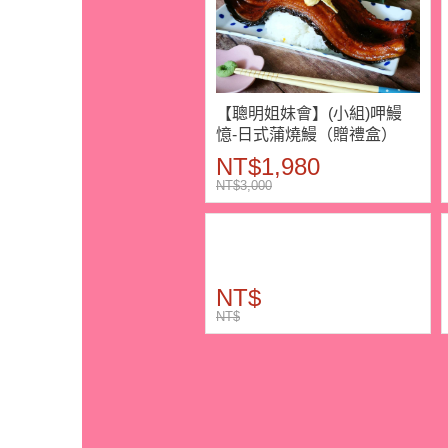
【聰明姐妹會】(小組)呷鰻
憶-日式蒲燒鰻（贈禮盒）
NT$1,980
NT$3,000
NT$
NT$