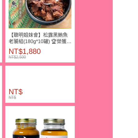
【聰明姐妹會】松露黑鮪魚
老饕組(180g*10罐) 🏆榮獲
2025海宴水產精品殊榮
NT$1,880
NT$2,500
NT$
NT$